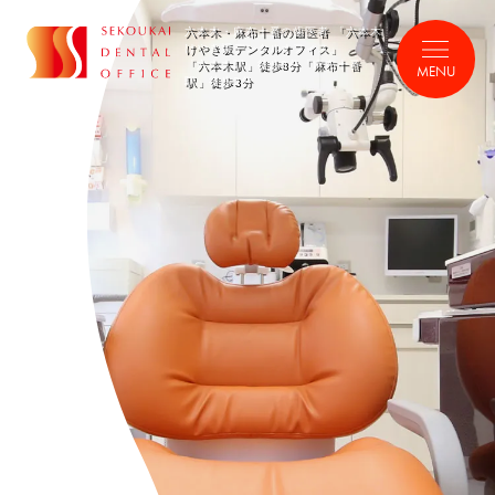
六本木・麻布十番の歯医者 「六本木
けやき坂デンタルオフィス」
「六本木駅」徒歩8分「麻布十番
MENU
駅」徒歩3分