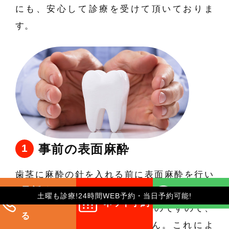
にも、安心して診療を受けて頂いておりま
す。
事前の表面麻酔
歯茎に麻酔の針を入れる前に表面麻酔を行い
電話をかけ
ます。
LINEで予約
土曜も診療!24時間WEB予約・当日予約可能!
ネット予約
塗るタイプやシールタイプのものですので、
る
表面麻酔には痛みはありません。これによ