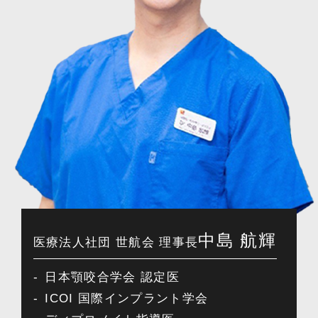
中島 航輝
医療法人社団 世航会 理事長
日本顎咬合学会 認定医
ICOI 国際インプラント学会